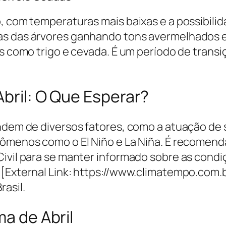
o, com temperaturas mais baixas e a possibil
s das árvores ganhando tons avermelhados e 
as como trigo e cevada. É um período de trans
Abril: O Que Esperar?
endem de diversos fatores, como a atuação de
nômenos como o El Niño e La Niña. É recomen
Civil para se manter informado sobre as condi
 [External Link: https://www.climatempo.com.
rasil.
ma de Abril