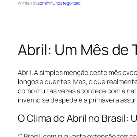
Written by
admin
in
Uncategorized
Abril: Um Mês de 
Abril. A simples menção deste mês evo
longos e quentes. Mas, o que realmente 
como muitas vezes acontece com a natu
inverno se despede e a primavera assum
O Clima de Abril no Brasil
O Brasil, com sua vasta extensão territ