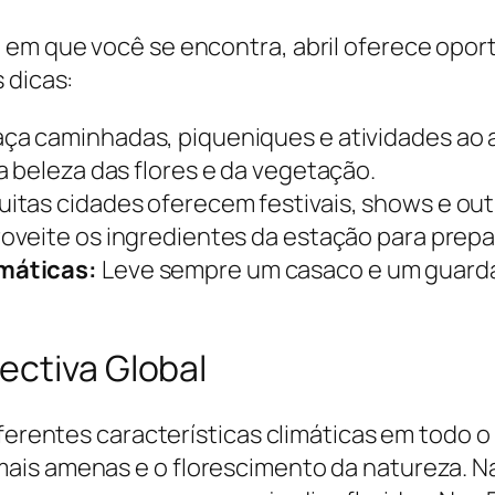
em que você se encontra, abril oferece opor
 dicas:
ça caminhadas, piqueniques e atividades ao ar
 beleza das flores e da vegetação.
itas cidades oferecem festivais, shows e outr
oveite os ingredientes da estação para prepar
máticas:
Leve sempre um casaco e um guard
ectiva Global
iferentes características climáticas em todo 
ais amenas e o florescimento da natureza. Na