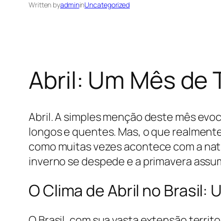
Written by
admin
in
Uncategorized
Abril: Um Mês de 
Abril. A simples menção deste mês evo
longos e quentes. Mas, o que realmente 
como muitas vezes acontece com a natu
inverno se despede e a primavera assum
O Clima de Abril no Brasil
O Brasil, com sua vasta extensão territ