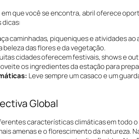
em que você se encontra, abril oferece opor
 dicas:
ça caminhadas, piqueniques e atividades ao ar
 beleza das flores e da vegetação.
itas cidades oferecem festivais, shows e outr
oveite os ingredientes da estação para prepar
máticas:
Leve sempre um casaco e um guard
ectiva Global
iferentes características climáticas em todo 
ais amenas e o florescimento da natureza. Na