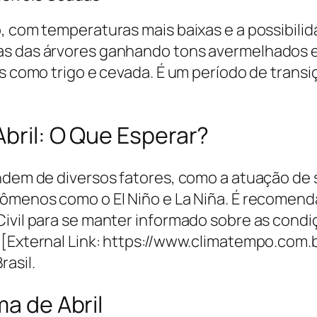
o, com temperaturas mais baixas e a possibil
s das árvores ganhando tons avermelhados e 
as como trigo e cevada. É um período de trans
Abril: O Que Esperar?
endem de diversos fatores, como a atuação de
nômenos como o El Niño e La Niña. É recomen
Civil para se manter informado sobre as condi
 [External Link: https://www.climatempo.com.
rasil.
ma de Abril