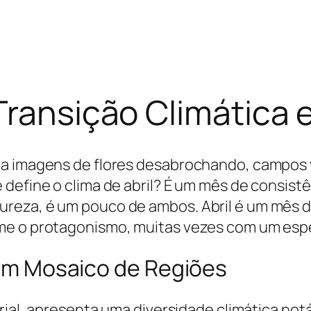
Transição Climática 
ca imagens de flores desabrochando, campos 
define o clima de abril? É um mês de consist
reza, é um pouco de ambos. Abril é um mês de
e o protagonismo, muitas vezes com um espet
: Um Mosaico de Regiões
orial, apresenta uma diversidade climática not