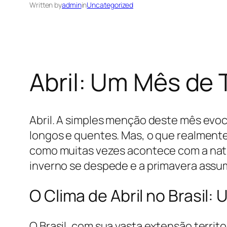
Written by
admin
in
Uncategorized
Abril: Um Mês de 
Abril. A simples menção deste mês evo
longos e quentes. Mas, o que realmente 
como muitas vezes acontece com a natu
inverno se despede e a primavera assum
O Clima de Abril no Brasil
O Brasil, com sua vasta extensão territ