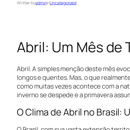
Written by
admin
in
Uncategorized
Abril: Um Mês de 
Abril. A simples menção deste mês evo
longos e quentes. Mas, o que realmente 
como muitas vezes acontece com a natu
inverno se despede e a primavera assum
O Clima de Abril no Brasil
O Brasil, com sua vasta extensão territ