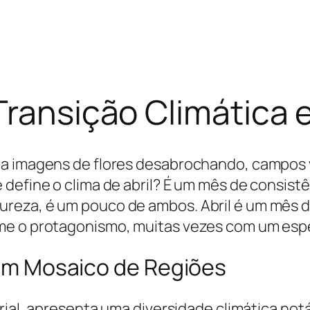
Transição Climática 
ca imagens de flores desabrochando, campos 
define o clima de abril? É um mês de consist
reza, é um pouco de ambos. Abril é um mês de
e o protagonismo, muitas vezes com um espet
: Um Mosaico de Regiões
orial, apresenta uma diversidade climática not