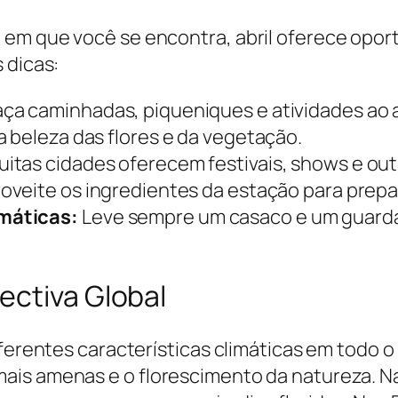
em que você se encontra, abril oferece opor
 dicas:
ça caminhadas, piqueniques e atividades ao ar
 beleza das flores e da vegetação.
itas cidades oferecem festivais, shows e outr
oveite os ingredientes da estação para prepar
máticas:
Leve sempre um casaco e um guard
ectiva Global
iferentes características climáticas em todo 
ais amenas e o florescimento da natureza. Na