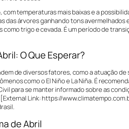
o, com temperaturas mais baixas e a possibil
s das árvores ganhando tons avermelhados e 
as como trigo e cevada. É um período de trans
Abril: O Que Esperar?
endem de diversos fatores, como a atuação de
nômenos como o El Niño e La Niña. É recomen
Civil para se manter informado sobre as condi
 [External Link: https://www.climatempo.com.
rasil.
ma de Abril