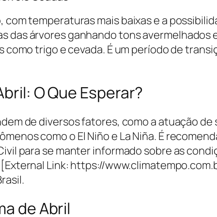
o, com temperaturas mais baixas e a possibil
s das árvores ganhando tons avermelhados e 
as como trigo e cevada. É um período de trans
Abril: O Que Esperar?
endem de diversos fatores, como a atuação de
nômenos como o El Niño e La Niña. É recomen
Civil para se manter informado sobre as condi
 [External Link: https://www.climatempo.com.
rasil.
ma de Abril