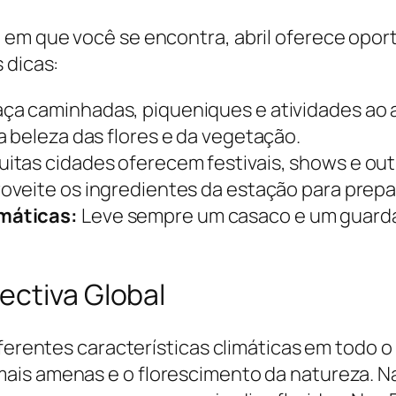
em que você se encontra, abril oferece opor
 dicas:
ça caminhadas, piqueniques e atividades ao ar
 beleza das flores e da vegetação.
itas cidades oferecem festivais, shows e outr
oveite os ingredientes da estação para prepar
máticas:
Leve sempre um casaco e um guard
ectiva Global
iferentes características climáticas em todo 
ais amenas e o florescimento da natureza. Na