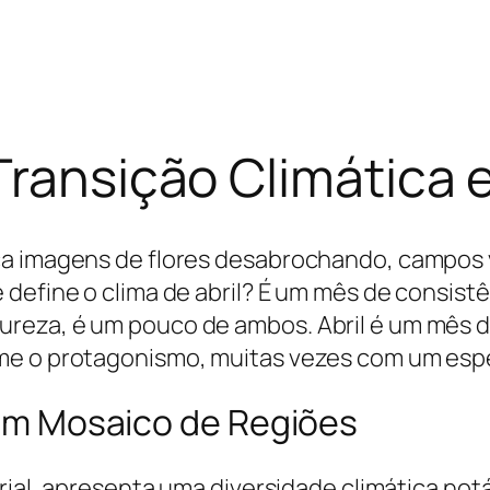
Transição Climática 
ca imagens de flores desabrochando, campos 
define o clima de abril? É um mês de consist
reza, é um pouco de ambos. Abril é um mês de
e o protagonismo, muitas vezes com um espet
: Um Mosaico de Regiões
orial, apresenta uma diversidade climática not