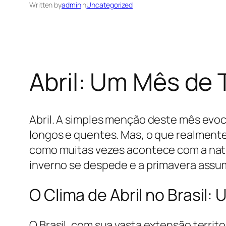
Written by
admin
in
Uncategorized
Abril: Um Mês de 
Abril. A simples menção deste mês evo
longos e quentes. Mas, o que realmente 
como muitas vezes acontece com a natu
inverno se despede e a primavera assum
O Clima de Abril no Brasil
O Brasil, com sua vasta extensão territ