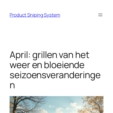
Skip
to
Product Sniping System
content
April: grillen van het
weer en bloeiende
seizoensveranderinge
n