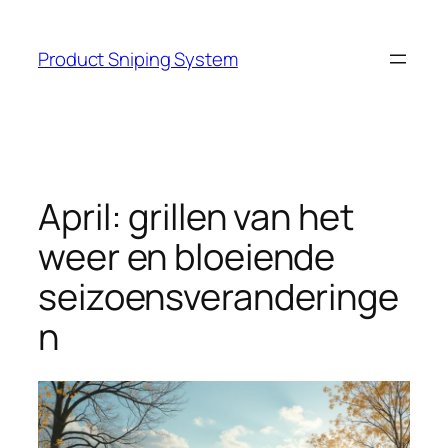
Skip
to
Product Sniping System
content
April: grillen van het
weer en bloeiende
seizoensveranderinge
n