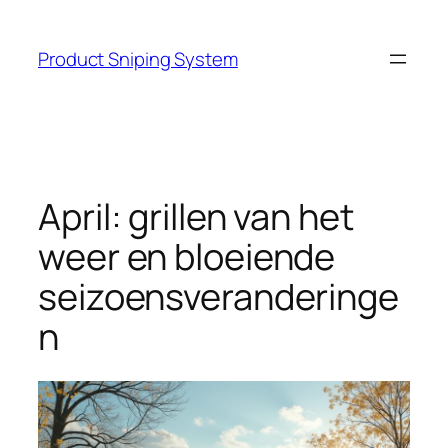
Skip
to
Product Sniping System
content
April: grillen van het
weer en bloeiende
seizoensveranderinge
n