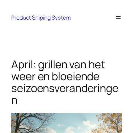
Skip
to
Product Sniping System
content
April: grillen van het
weer en bloeiende
seizoensveranderinge
n