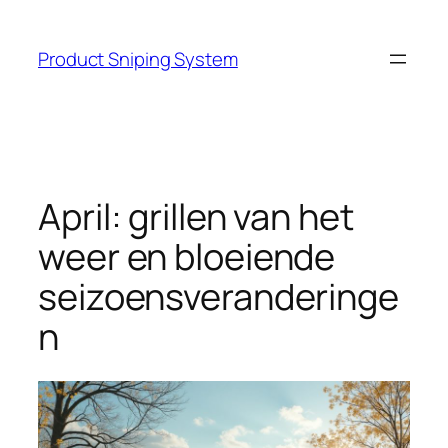
Skip
to
Product Sniping System
content
April: grillen van het
weer en bloeiende
seizoensveranderinge
n