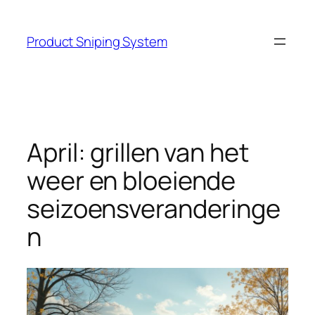
Skip
to
Product Sniping System
content
April: grillen van het
weer en bloeiende
seizoensveranderinge
n