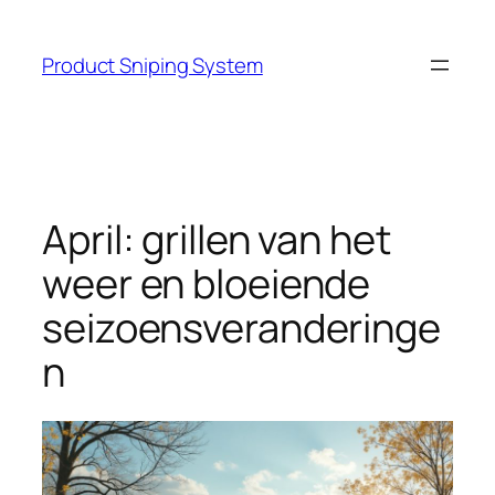
Skip
to
Product Sniping System
content
April: grillen van het
weer en bloeiende
seizoensveranderinge
n