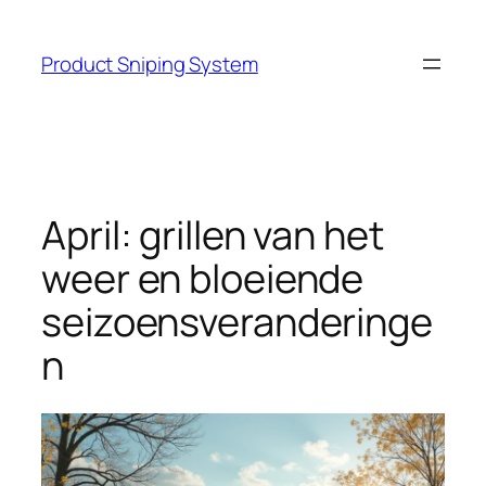
Skip
to
Product Sniping System
content
April: grillen van het
weer en bloeiende
seizoensveranderinge
n