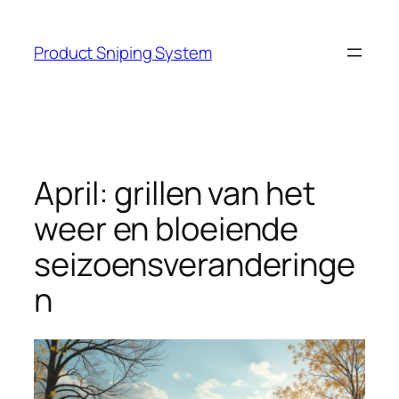
Skip
to
Product Sniping System
content
April: grillen van het
weer en bloeiende
seizoensveranderinge
n