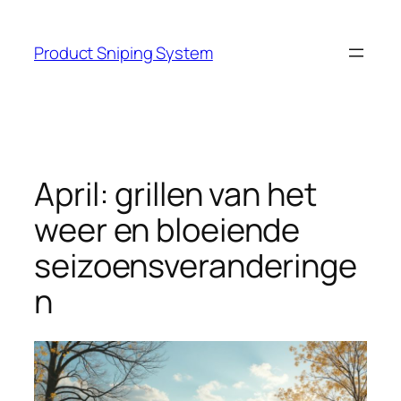
Skip
to
Product Sniping System
content
April: grillen van het
weer en bloeiende
seizoensveranderinge
n