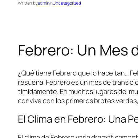
Written by
admin
in
Uncategorized
Febrero: Un Mes 
¿Qué tiene Febrero que lo hace tan… Feb
resuena. Febrero es un mes de transición
tímidamente. En muchos lugares del mu
convive con los primeros brotes verdes, y
El Clima en Febrero: Una P
El clima de Febrero varía dramáticament