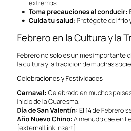
extremos.
Toma precauciones al conducir:
E
Cuida tu salud:
Protégete del frío 
Febrero en la Cultura y la T
Febrero no solo es un mes importante d
la cultura y la tradición de muchas soci
Celebraciones y Festividades
Carnaval:
Celebrado en muchos países de
inicio de la Cuaresma.
Día de San Valentín:
El 14 de Febrero s
Año Nuevo Chino:
A menudo cae en Feb
[externalLink insert]