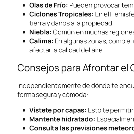
Olas de Frío:
Pueden provocar temp
Ciclones Tropicales:
En el Hemisfe
tierra y daños a la propiedad.
Niebla:
Común en muchas regiones, p
Calima:
En algunas zonas, como el n
afectar la calidad del aire.
Consejos para Afrontar el 
Independientemente de dónde te encuen
forma segura y cómoda:
Vístete por capas:
Esto te permiti
Mantente hidratado:
Especialment
Consulta las previsiones meteor