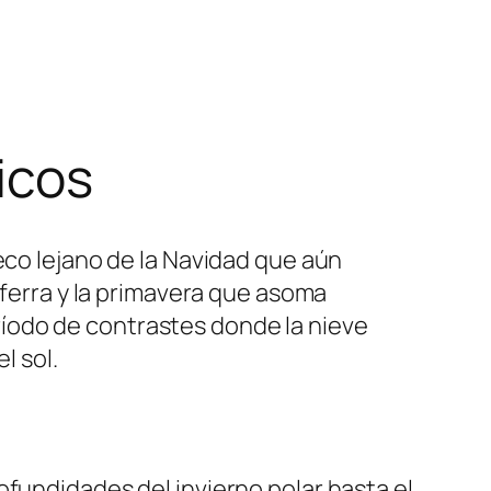
icos
eco lejano de la Navidad que aún
aferra y la primavera que asoma
íodo de contrastes donde la nieve
l sol.
ofundidades del invierno polar hasta el