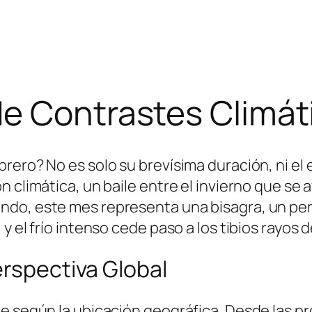
de Contrastes Climát
rero? No es solo su brevísima duración, ni el 
 climática, un baile entre el invierno que se 
ndo, este mes representa una bisagra, un per
 el frío intenso cede paso a los tibios rayos de
erspectiva Global
e según la ubicación geográfica. Desde las pr