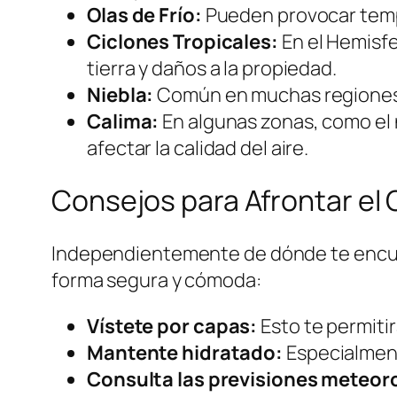
Olas de Frío:
Pueden provocar temp
Ciclones Tropicales:
En el Hemisfe
tierra y daños a la propiedad.
Niebla:
Común en muchas regiones, p
Calima:
En algunas zonas, como el n
afectar la calidad del aire.
Consejos para Afrontar el 
Independientemente de dónde te encuen
forma segura y cómoda:
Vístete por capas:
Esto te permiti
Mantente hidratado:
Especialment
Consulta las previsiones meteor