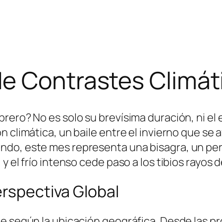
de Contrastes Climát
rero? No es solo su brevísima duración, ni el 
 climática, un baile entre el invierno que se 
ndo, este mes representa una bisagra, un per
 el frío intenso cede paso a los tibios rayos de
erspectiva Global
e según la ubicación geográfica. Desde las pr