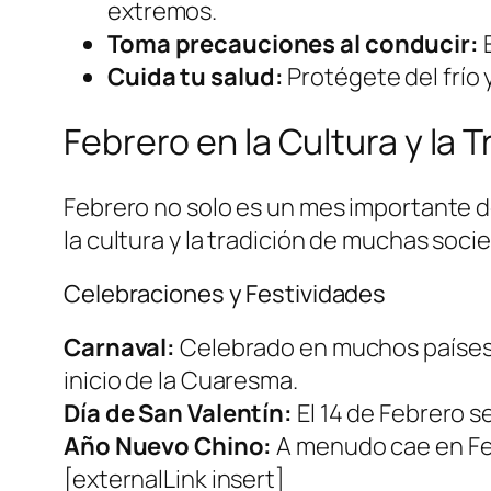
extremos.
Toma precauciones al conducir:
E
Cuida tu salud:
Protégete del frío 
Febrero en la Cultura y la T
Febrero no solo es un mes importante d
la cultura y la tradición de muchas soci
Celebraciones y Festividades
Carnaval:
Celebrado en muchos países de
inicio de la Cuaresma.
Día de San Valentín:
El 14 de Febrero s
Año Nuevo Chino:
A menudo cae en Feb
[externalLink insert]