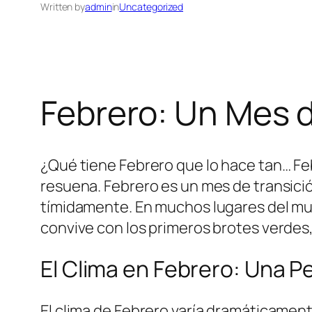
Written by
admin
in
Uncategorized
Febrero: Un Mes 
¿Qué tiene Febrero que lo hace tan… Feb
resuena. Febrero es un mes de transición
tímidamente. En muchos lugares del mu
convive con los primeros brotes verdes, y
El Clima en Febrero: Una P
El clima de Febrero varía dramáticament