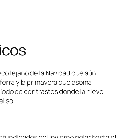
icos
eco lejano de la Navidad que aún
aferra y la primavera que asoma
íodo de contrastes donde la nieve
l sol.
ofundidades del invierno polar hasta el