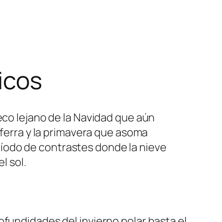
icos
eco lejano de la Navidad que aún
aferra y la primavera que asoma
íodo de contrastes donde la nieve
l sol.
ofundidades del invierno polar hasta el