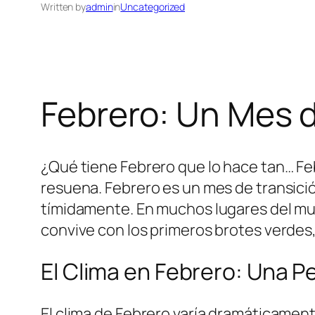
Written by
admin
in
Uncategorized
Febrero: Un Mes 
¿Qué tiene Febrero que lo hace tan… Feb
resuena. Febrero es un mes de transición
tímidamente. En muchos lugares del mu
convive con los primeros brotes verdes, y
El Clima en Febrero: Una P
El clima de Febrero varía dramáticament