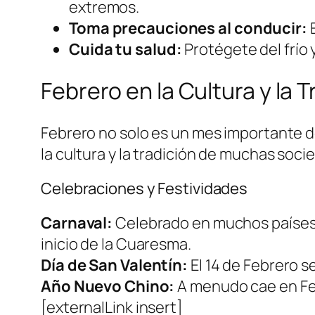
extremos.
Toma precauciones al conducir:
E
Cuida tu salud:
Protégete del frío 
Febrero en la Cultura y la T
Febrero no solo es un mes importante d
la cultura y la tradición de muchas soci
Celebraciones y Festividades
Carnaval:
Celebrado en muchos países de
inicio de la Cuaresma.
Día de San Valentín:
El 14 de Febrero s
Año Nuevo Chino:
A menudo cae en Feb
[externalLink insert]