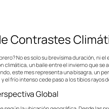
de Contrastes Climát
rero? No es solo su brevísima duración, ni el 
 climática, un baile entre el invierno que se 
ndo, este mes representa una bisagra, un per
 el frío intenso cede paso a los tibios rayos de
erspectiva Global
e según la ubicación geográfica. Desde las pr