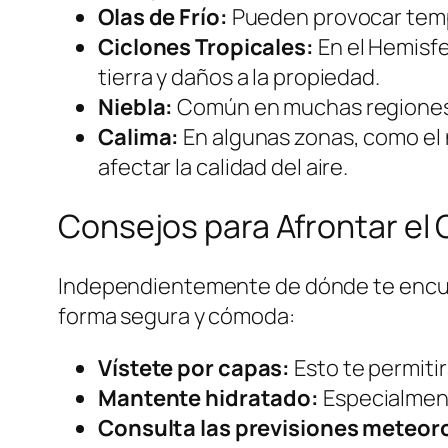
Olas de Frío:
Pueden provocar temp
Ciclones Tropicales:
En el Hemisfe
tierra y daños a la propiedad.
Niebla:
Común en muchas regiones, p
Calima:
En algunas zonas, como el n
afectar la calidad del aire.
Consejos para Afrontar el 
Independientemente de dónde te encuen
forma segura y cómoda:
Vístete por capas:
Esto te permiti
Mantente hidratado:
Especialment
Consulta las previsiones meteor