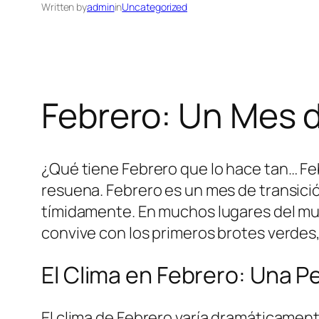
Written by
admin
in
Uncategorized
Febrero: Un Mes 
¿Qué tiene Febrero que lo hace tan… Feb
resuena. Febrero es un mes de transición
tímidamente. En muchos lugares del mu
convive con los primeros brotes verdes, y
El Clima en Febrero: Una P
El clima de Febrero varía dramáticament