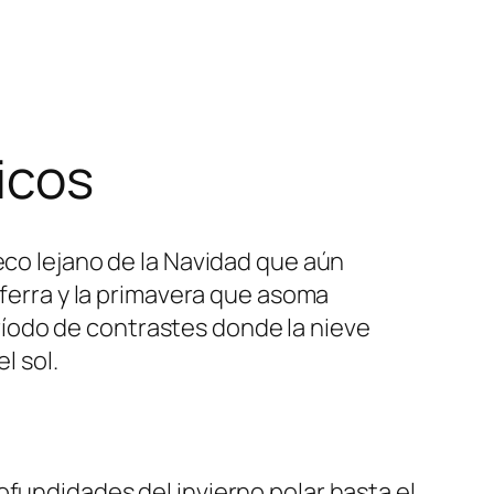
icos
eco lejano de la Navidad que aún
aferra y la primavera que asoma
íodo de contrastes donde la nieve
l sol.
ofundidades del invierno polar hasta el