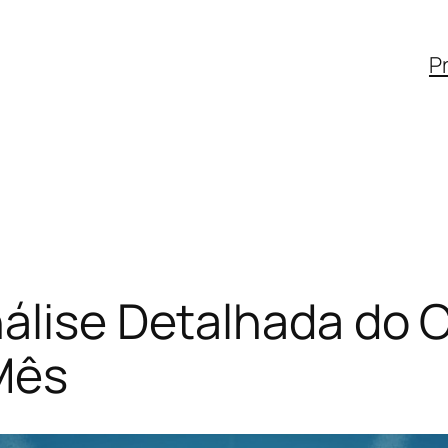
Pr
álise Detalhada do C
Mês