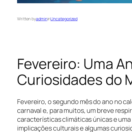
Written by
admin
in
Uncategorized
Fevereiro: Uma An
Curiosidades do 
Fevereiro, o segundo mês do ano no ca
carnaval e, para muitos, um breve respi
características climáticas únicas e uma 
implicações culturais e algumas curios