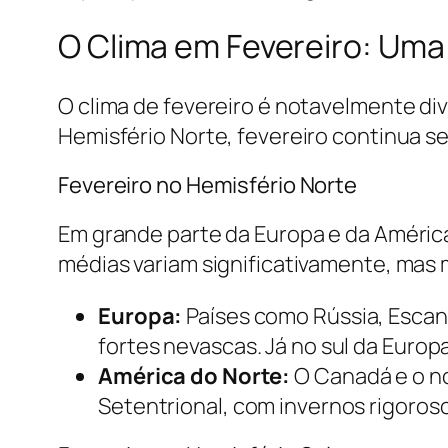
O Clima em Fevereiro: Uma
O clima de fevereiro é notavelmente div
Hemisfério Norte, fevereiro continua s
Fevereiro no Hemisfério Norte
Em grande parte da Europa e da América 
médias variam significativamente, mas 
Europa:
Países como Rússia, Escan
fortes nevascas. Já no sul da Europ
América do Norte:
O Canadá e o no
Setentrional, com invernos rigoros