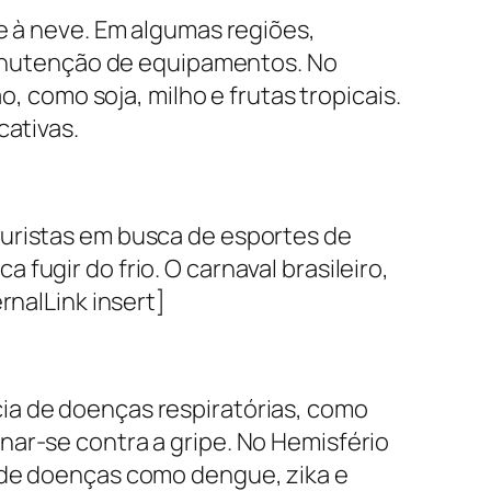
e à neve. Em algumas regiões,
 manutenção de equipamentos. No
o, como soja, milho e frutas tropicais.
cativas.
turistas em busca de esportes de
ugir do frio. O carnaval brasileiro,
rnalLink insert]
ia de doenças respiratórias, como
nar-se contra a gripe. No Hemisfério
s de doenças como dengue, zika e