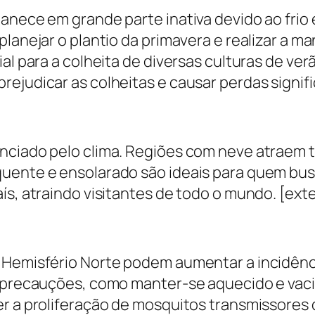
anece em grande parte inativa devido ao frio 
 planejar o plantio da primavera e realizar a
al para a colheita de diversas culturas de verã
ejudicar as colheitas e causar perdas signifi
nciado pelo clima. Regiões com neve atraem 
ente e ensolarado são ideais para quem busca f
ís, atraindo visitantes de todo o mundo. [exte
o Hemisfério Norte podem aumentar a incidênc
r precauções, como manter-se aquecido e vaci
er a proliferação de mosquitos transmissore