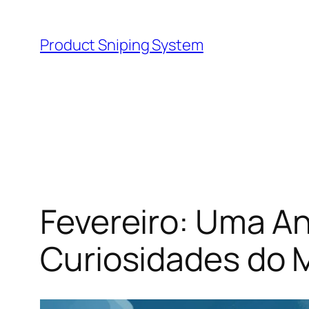
Skip
to
Product Sniping System
content
Fevereiro: Uma An
Curiosidades do 