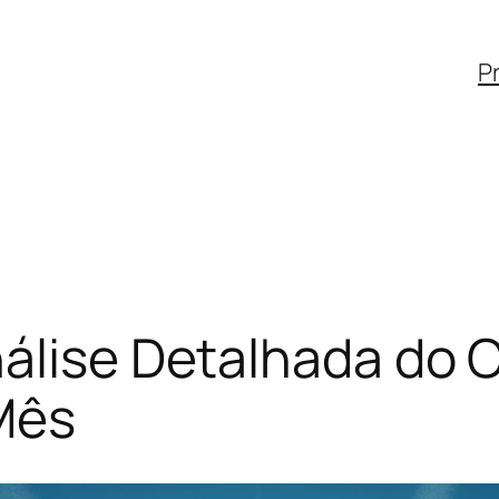
Pr
álise Detalhada do C
Mês