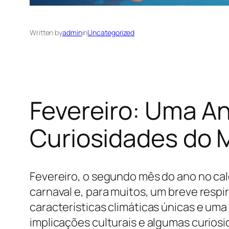
Written by
admin
in
Uncategorized
Fevereiro: Uma An
Curiosidades do 
Fevereiro, o segundo mês do ano no ca
carnaval e, para muitos, um breve respi
características climáticas únicas e uma 
implicações culturais e algumas curios