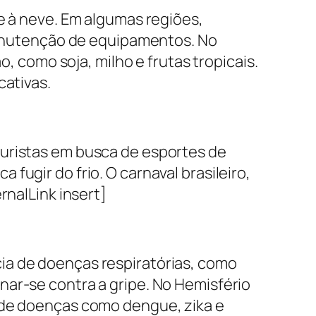
e à neve. Em algumas regiões,
 manutenção de equipamentos. No
o, como soja, milho e frutas tropicais.
cativas.
turistas em busca de esportes de
ugir do frio. O carnaval brasileiro,
rnalLink insert]
ia de doenças respiratórias, como
nar-se contra a gripe. No Hemisfério
s de doenças como dengue, zika e