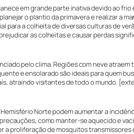
anece em grande parte inativa devido ao frio 
 planejar o plantio da primavera e realizar a
al para a colheita de diversas culturas de verã
ejudicar as colheitas e causar perdas signifi
nciado pelo clima. Regiões com neve atraem 
ente e ensolarado são ideais para quem busca f
ís, atraindo visitantes de todo o mundo. [exte
o Hemisfério Norte podem aumentar a incidênc
r precauções, como manter-se aquecido e vaci
er a proliferação de mosquitos transmissore