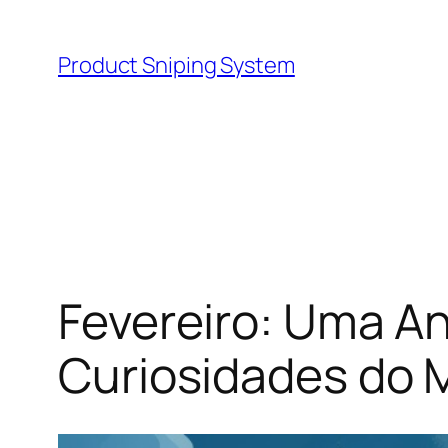
Skip
to
Product Sniping System
content
Fevereiro: Uma An
Curiosidades do 