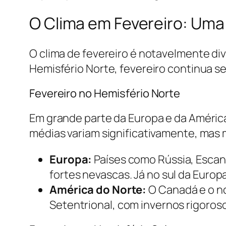
O Clima em Fevereiro: Uma
O clima de fevereiro é notavelmente div
Hemisfério Norte, fevereiro continua s
Fevereiro no Hemisfério Norte
Em grande parte da Europa e da América 
médias variam significativamente, mas 
Europa:
Países como Rússia, Escan
fortes nevascas. Já no sul da Europ
América do Norte:
O Canadá e o no
Setentrional, com invernos rigoros