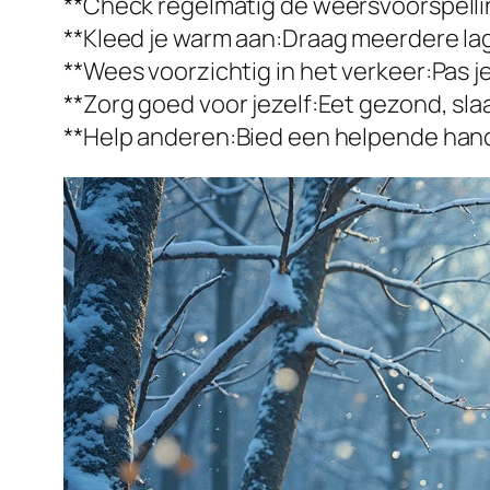
**Check regelmatig de weersvoorspellin
**Kleed je warm aan:Draag meerdere lag
**Wees voorzichtig in het verkeer:Pas 
**Zorg goed voor jezelf:Eet gezond, s
**Help anderen:Bied een helpende hand