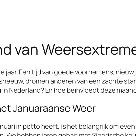
nd van Weersextreme
e jaar. Een tijd van goede voornemens, nieuw
 sneeuw, dromen anderen van een zachte start
i in Nederland? En hoe beïnvloedt deze maand
 het Januaraanse Weer
uari in petto heeft, is het belangrijk om even 
en. We hebben jaren gehad met Siberische ko