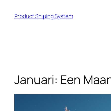
Skip
to
Product Sniping System
content
Januari: Een Maa