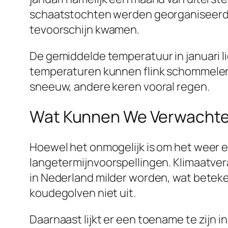
schaatstochten werden georganiseerd. M
tevoorschijn kwamen.
De gemiddelde temperatuur in januari lig
temperaturen kunnen flink schommelen. O
sneeuw, andere keren vooral regen.
Wat Kunnen We Verwachten
Hoewel het onmogelijk is om het weer e
langetermijnvoorspellingen. Klimaatvera
in Nederland milder worden, wat beteken
koudegolven niet uit.
Daarnaast lijkt er een toename te zijn 