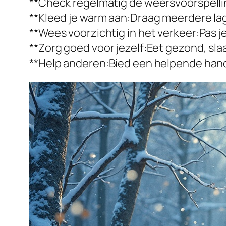
**Check regelmatig de weersvoorspellin
**Kleed je warm aan:Draag meerdere lag
**Wees voorzichtig in het verkeer:Pas 
**Zorg goed voor jezelf:Eet gezond, s
**Help anderen:Bied een helpende hand