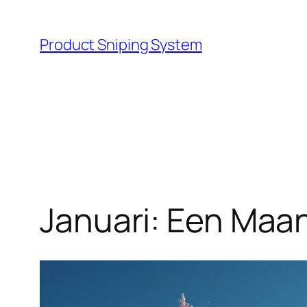
Skip
to
Product Sniping System
content
Januari: Een Maa