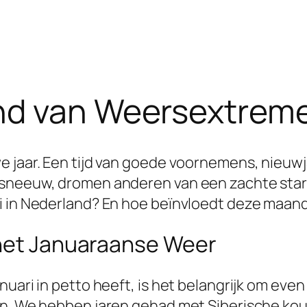
nd van Weersextreme
e jaar. Een tijd van goede voornemens, nieuw
 sneeuw, dromen anderen van een zachte start
i in Nederland? En hoe beïnvloedt deze maand
 het Januaraanse Weer
uari in petto heeft, is het belangrijk om even 
en. We hebben jaren gehad met Siberische ko