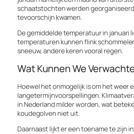
schaatstochten werden georganiseerd. M
tevoorschijn kwamen.
De gemiddelde temperatuur in januari lig
temperaturen kunnen flink schommelen. O
sneeuw, andere keren vooral regen.
Wat Kunnen We Verwachten
Hoewel het onmogelijk is om het weer e
langetermijnvoorspellingen. Klimaatvera
in Nederland milder worden, wat beteken
koudegolven niet uit.
Daarnaast lijkt er een toename te zijn 