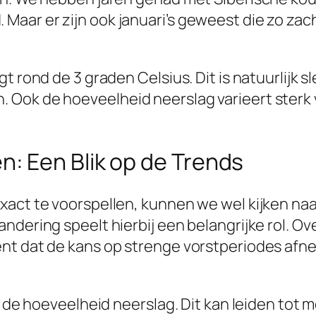
aar er zijn ook januari’s geweest die zo za
t rond de 3 graden Celsius. Dit is natuurlijk 
ok de hoeveelheid neerslag varieert sterk van
: Een Blik op de Trends
xact te voorspellen, kunnen we wel kijken naa
ndering speelt hierbij een belangrijke rol. O
t dat de kans op strenge vorstperiodes afneem
in de hoeveelheid neerslag. Dit kan leiden tot