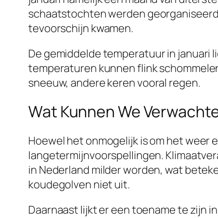
schaatstochten werden georganiseerd. M
tevoorschijn kwamen.
De gemiddelde temperatuur in januari lig
temperaturen kunnen flink schommelen. O
sneeuw, andere keren vooral regen.
Wat Kunnen We Verwachten
Hoewel het onmogelijk is om het weer e
langetermijnvoorspellingen. Klimaatvera
in Nederland milder worden, wat beteken
koudegolven niet uit.
Daarnaast lijkt er een toename te zijn 