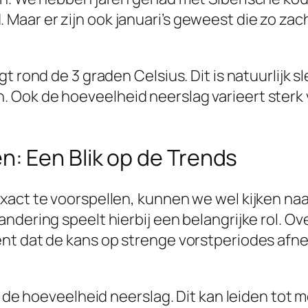
aar er zijn ook januari’s geweest die zo za
t rond de 3 graden Celsius. Dit is natuurlijk 
ok de hoeveelheid neerslag varieert sterk van
: Een Blik op de Trends
xact te voorspellen, kunnen we wel kijken naa
ndering speelt hierbij een belangrijke rol. O
t dat de kans op strenge vorstperiodes afneem
in de hoeveelheid neerslag. Dit kan leiden tot