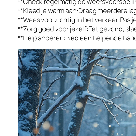
**Check regelmatig de weersvoorspellin
**Kleed je warm aan:Draag meerdere lag
**Wees voorzichtig in het verkeer:Pas 
**Zorg goed voor jezelf:Eet gezond, s
**Help anderen:Bied een helpende hand