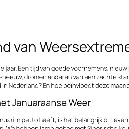
nd van Weersextreme
e jaar. Een tijd van goede voornemens, nieuw
 sneeuw, dromen anderen van een zachte start
i in Nederland? En hoe beïnvloedt deze maand
 het Januaraanse Weer
uari in petto heeft, is het belangrijk om even 
en. We hebben jaren gehad met Siberische ko