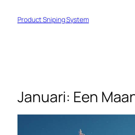
Skip
to
Product Sniping System
content
Januari: Een Maa