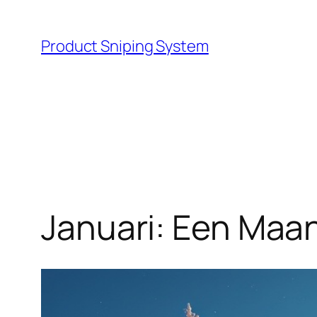
Skip
to
Product Sniping System
content
Januari: Een Maa