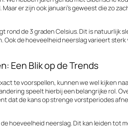
aar er zijn ook januari’s geweest die zo za
t rond de 3 graden Celsius. Dit is natuurlijk 
ok de hoeveelheid neerslag varieert sterk van
: Een Blik op de Trends
xact te voorspellen, kunnen we wel kijken naa
ndering speelt hierbij een belangrijke rol. O
t dat de kans op strenge vorstperiodes afneem
in de hoeveelheid neerslag. Dit kan leiden tot