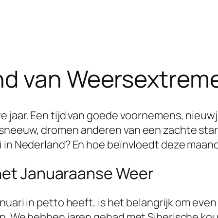
nd van Weersextreme
e jaar. Een tijd van goede voornemens, nieuw
 sneeuw, dromen anderen van een zachte start
i in Nederland? En hoe beïnvloedt deze maand
 het Januaraanse Weer
uari in petto heeft, is het belangrijk om even 
en. We hebben jaren gehad met Siberische ko