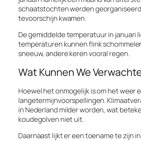
schaatstochten werden georganiseerd. M
tevoorschijn kwamen.
De gemiddelde temperatuur in januari lig
temperaturen kunnen flink schommelen. O
sneeuw, andere keren vooral regen.
Wat Kunnen We Verwachten
Hoewel het onmogelijk is om het weer e
langetermijnvoorspellingen. Klimaatvera
in Nederland milder worden, wat beteken
koudegolven niet uit.
Daarnaast lijkt er een toename te zijn 