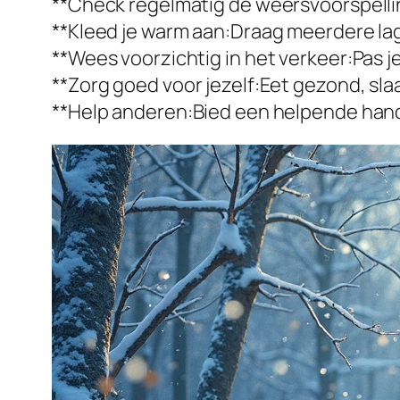
**Check regelmatig de weersvoorspellin
**Kleed je warm aan:Draag meerdere lag
**Wees voorzichtig in het verkeer:Pas 
**Zorg goed voor jezelf:Eet gezond, s
**Help anderen:Bied een helpende hand