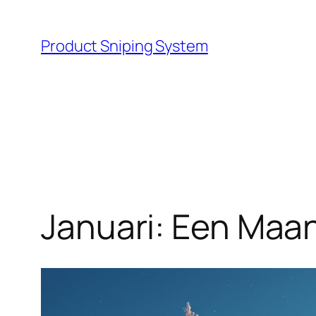
Skip
to
Product Sniping System
content
Januari: Een Maa