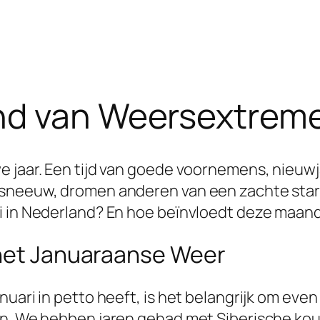
nd van Weersextreme
e jaar. Een tijd van goede voornemens, nieuw
 sneeuw, dromen anderen van een zachte start
i in Nederland? En hoe beïnvloedt deze maand
 het Januaraanse Weer
uari in petto heeft, is het belangrijk om even 
en. We hebben jaren gehad met Siberische ko