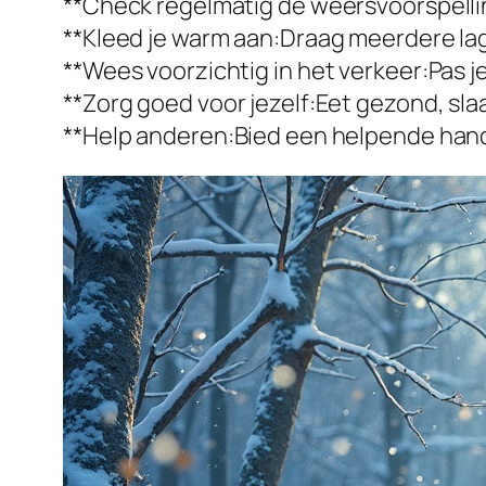
**Check regelmatig de weersvoorspellin
**Kleed je warm aan:Draag meerdere lag
**Wees voorzichtig in het verkeer:Pas 
**Zorg goed voor jezelf:Eet gezond, s
**Help anderen:Bied een helpende hand