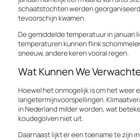
schaatstochten werden georganiseerd. M
tevoorschijn kwamen.
De gemiddelde temperatuur in januari lig
temperaturen kunnen flink schommelen. O
sneeuw, andere keren vooral regen.
Wat Kunnen We Verwachten
Hoewel het onmogelijk is om het weer e
langetermijnvoorspellingen. Klimaatvera
in Nederland milder worden, wat beteken
koudegolven niet uit.
Daarnaast lijkt er een toename te zijn 