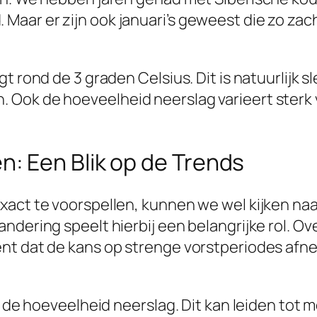
aar er zijn ook januari’s geweest die zo za
t rond de 3 graden Celsius. Dit is natuurlijk 
ok de hoeveelheid neerslag varieert sterk van
: Een Blik op de Trends
xact te voorspellen, kunnen we wel kijken naa
ndering speelt hierbij een belangrijke rol. O
t dat de kans op strenge vorstperiodes afneem
in de hoeveelheid neerslag. Dit kan leiden tot