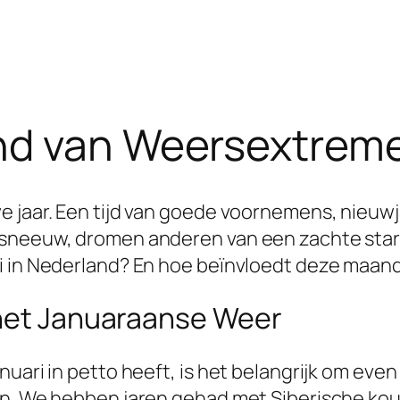
nd van Weersextreme
e jaar. Een tijd van goede voornemens, nieuw
 sneeuw, dromen anderen van een zachte start
i in Nederland? En hoe beïnvloedt deze maand
 het Januaraanse Weer
uari in petto heeft, is het belangrijk om even 
en. We hebben jaren gehad met Siberische ko