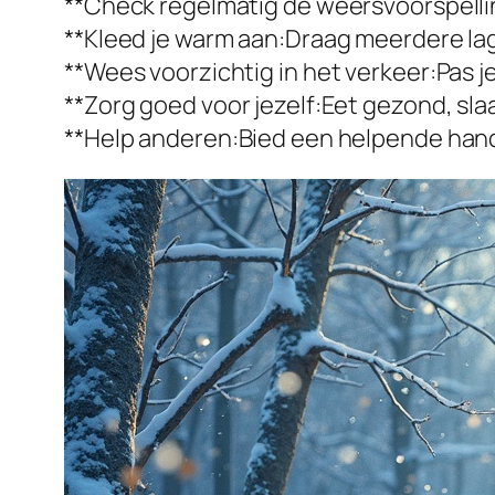
**Check regelmatig de weersvoorspellin
**Kleed je warm aan:Draag meerdere lag
**Wees voorzichtig in het verkeer:Pas 
**Zorg goed voor jezelf:Eet gezond, s
**Help anderen:Bied een helpende hand