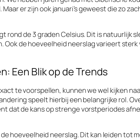
aar er zijn ook januari’s geweest die zo za
t rond de 3 graden Celsius. Dit is natuurlijk 
ok de hoeveelheid neerslag varieert sterk van
: Een Blik op de Trends
xact te voorspellen, kunnen we wel kijken naa
ndering speelt hierbij een belangrijke rol. O
t dat de kans op strenge vorstperiodes afneem
in de hoeveelheid neerslag. Dit kan leiden tot