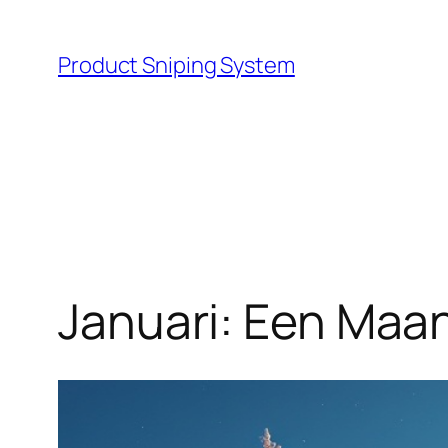
Skip
to
Product Sniping System
content
Januari: Een Maa