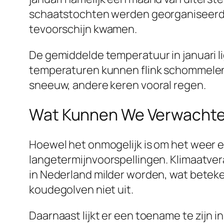
schaatstochten werden georganiseerd. M
tevoorschijn kwamen.
De gemiddelde temperatuur in januari lig
temperaturen kunnen flink schommelen. O
sneeuw, andere keren vooral regen.
Wat Kunnen We Verwachten
Hoewel het onmogelijk is om het weer e
langetermijnvoorspellingen. Klimaatvera
in Nederland milder worden, wat beteken
koudegolven niet uit.
Daarnaast lijkt er een toename te zijn 