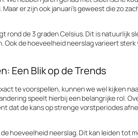
aar er zijn ook januari’s geweest die zo za
t rond de 3 graden Celsius. Dit is natuurlijk 
ok de hoeveelheid neerslag varieert sterk van
: Een Blik op de Trends
xact te voorspellen, kunnen we wel kijken naa
ndering speelt hierbij een belangrijke rol. O
t dat de kans op strenge vorstperiodes afneem
in de hoeveelheid neerslag. Dit kan leiden tot