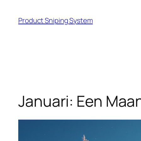
Skip
to
Product Sniping System
content
Januari: Een Maa