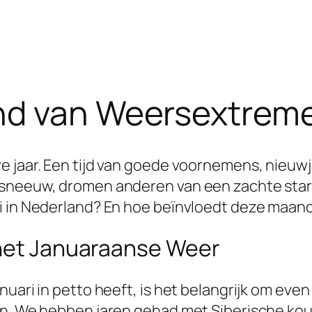
nd van Weersextreme
e jaar. Een tijd van goede voornemens, nieuw
 sneeuw, dromen anderen van een zachte start
i in Nederland? En hoe beïnvloedt deze maand
 het Januaraanse Weer
uari in petto heeft, is het belangrijk om even 
en. We hebben jaren gehad met Siberische ko