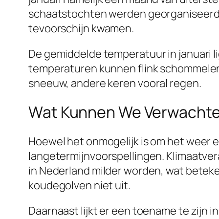
schaatstochten werden georganiseerd. M
tevoorschijn kwamen.
De gemiddelde temperatuur in januari lig
temperaturen kunnen flink schommelen. O
sneeuw, andere keren vooral regen.
Wat Kunnen We Verwachten
Hoewel het onmogelijk is om het weer e
langetermijnvoorspellingen. Klimaatvera
in Nederland milder worden, wat beteken
koudegolven niet uit.
Daarnaast lijkt er een toename te zijn 