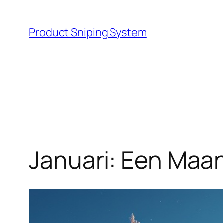
Skip
to
Product Sniping System
content
Januari: Een Maa