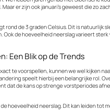
aar er zijn ook januari’s geweest die zo za
t rond de 3 graden Celsius. Dit is natuurlijk 
ok de hoeveelheid neerslag varieert sterk van
: Een Blik op de Trends
xact te voorspellen, kunnen we wel kijken naa
ndering speelt hierbij een belangrijke rol. O
t dat de kans op strenge vorstperiodes afneem
in de hoeveelheid neerslag. Dit kan leiden tot