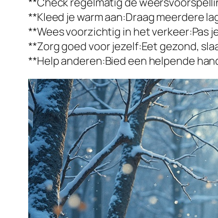
**Check regelmatig de weersvoorspellin
**Kleed je warm aan:Draag meerdere lag
**Wees voorzichtig in het verkeer:Pas 
**Zorg goed voor jezelf:Eet gezond, s
**Help anderen:Bied een helpende hand