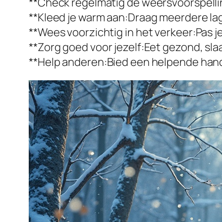
**Check regelmatig de weersvoorspellin
**Kleed je warm aan:Draag meerdere lag
**Wees voorzichtig in het verkeer:Pas 
**Zorg goed voor jezelf:Eet gezond, s
**Help anderen:Bied een helpende hand