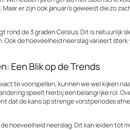
aar er zijn ook januari’s geweest die zo za
t rond de 3 graden Celsius. Dit is natuurlijk 
ok de hoeveelheid neerslag varieert sterk van
: Een Blik op de Trends
xact te voorspellen, kunnen we wel kijken naa
ndering speelt hierbij een belangrijke rol. O
t dat de kans op strenge vorstperiodes afneem
in de hoeveelheid neerslag. Dit kan leiden tot