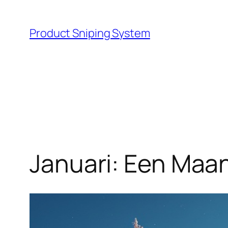
Skip
to
Product Sniping System
content
Januari: Een Maa