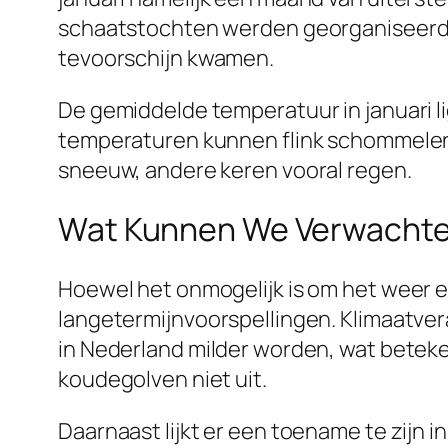
schaatstochten werden georganiseerd. M
tevoorschijn kwamen.
De gemiddelde temperatuur in januari lig
temperaturen kunnen flink schommelen. O
sneeuw, andere keren vooral regen.
Wat Kunnen We Verwachten
Hoewel het onmogelijk is om het weer e
langetermijnvoorspellingen. Klimaatvera
in Nederland milder worden, wat beteken
koudegolven niet uit.
Daarnaast lijkt er een toename te zijn 