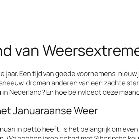
nd van Weersextreme
e jaar. Een tijd van goede voornemens, nieuw
 sneeuw, dromen anderen van een zachte start
i in Nederland? En hoe beïnvloedt deze maand
 het Januaraanse Weer
uari in petto heeft, is het belangrijk om even 
en. We hebben jaren gehad met Siberische ko