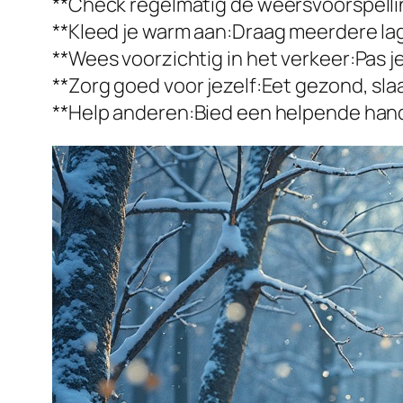
**Check regelmatig de weersvoorspellin
**Kleed je warm aan:Draag meerdere lag
**Wees voorzichtig in het verkeer:Pas 
**Zorg goed voor jezelf:Eet gezond, s
**Help anderen:Bied een helpende hand