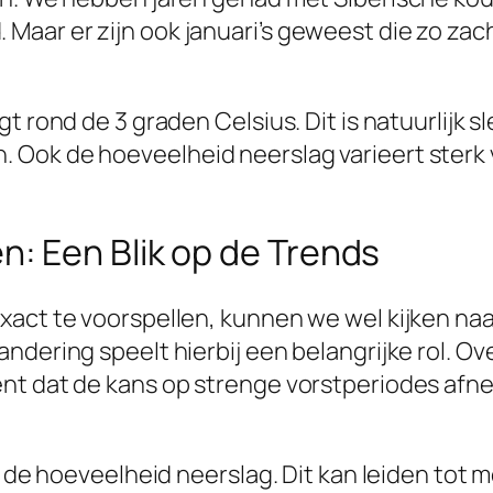
aar er zijn ook januari’s geweest die zo za
t rond de 3 graden Celsius. Dit is natuurlijk 
ok de hoeveelheid neerslag varieert sterk van
: Een Blik op de Trends
xact te voorspellen, kunnen we wel kijken naa
ndering speelt hierbij een belangrijke rol. O
t dat de kans op strenge vorstperiodes afneem
in de hoeveelheid neerslag. Dit kan leiden tot