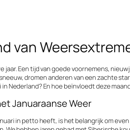
nd van Weersextreme
e jaar. Een tijd van goede voornemens, nieuw
 sneeuw, dromen anderen van een zachte start
i in Nederland? En hoe beïnvloedt deze maand
 het Januaraanse Weer
uari in petto heeft, is het belangrijk om even 
en. We hebben jaren gehad met Siberische ko