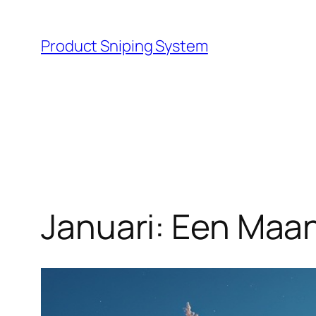
Skip
to
Product Sniping System
content
Januari: Een Maa