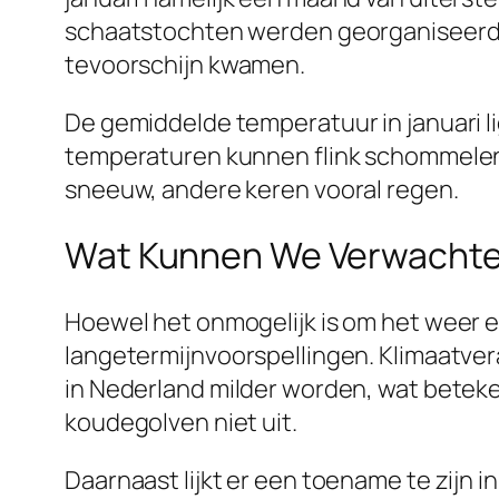
schaatstochten werden georganiseerd. M
tevoorschijn kwamen.
De gemiddelde temperatuur in januari lig
temperaturen kunnen flink schommelen. O
sneeuw, andere keren vooral regen.
Wat Kunnen We Verwachten
Hoewel het onmogelijk is om het weer e
langetermijnvoorspellingen. Klimaatvera
in Nederland milder worden, wat beteken
koudegolven niet uit.
Daarnaast lijkt er een toename te zijn 