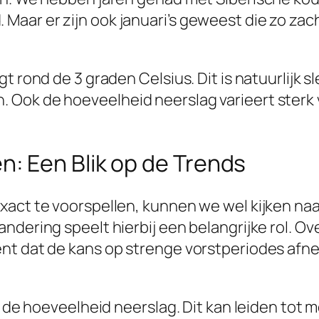
aar er zijn ook januari’s geweest die zo za
t rond de 3 graden Celsius. Dit is natuurlijk 
ok de hoeveelheid neerslag varieert sterk van
: Een Blik op de Trends
xact te voorspellen, kunnen we wel kijken naa
ndering speelt hierbij een belangrijke rol. O
t dat de kans op strenge vorstperiodes afneem
in de hoeveelheid neerslag. Dit kan leiden tot