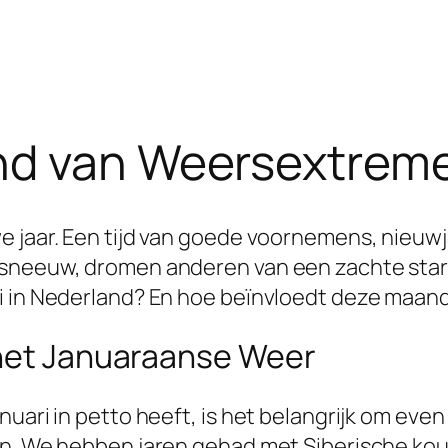
nd van Weersextreme
e jaar. Een tijd van goede voornemens, nieuw
 sneeuw, dromen anderen van een zachte start
i in Nederland? En hoe beïnvloedt deze maand
 het Januaraanse Weer
uari in petto heeft, is het belangrijk om even 
en. We hebben jaren gehad met Siberische ko