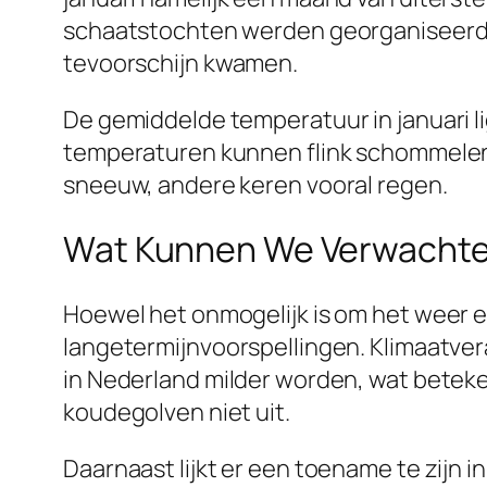
schaatstochten werden georganiseerd. M
tevoorschijn kwamen.
De gemiddelde temperatuur in januari lig
temperaturen kunnen flink schommelen. O
sneeuw, andere keren vooral regen.
Wat Kunnen We Verwachten
Hoewel het onmogelijk is om het weer e
langetermijnvoorspellingen. Klimaatvera
in Nederland milder worden, wat beteken
koudegolven niet uit.
Daarnaast lijkt er een toename te zijn 