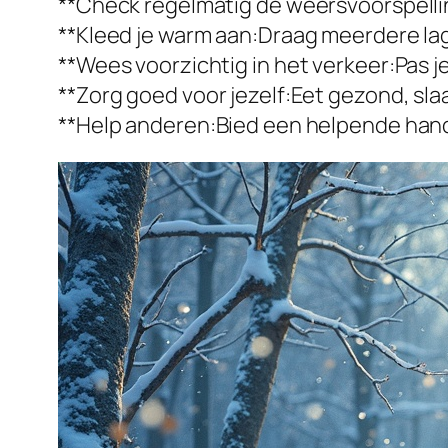
**Check regelmatig de weersvoorspellin
**Kleed je warm aan:Draag meerdere lag
**Wees voorzichtig in het verkeer:Pas 
**Zorg goed voor jezelf:Eet gezond, s
**Help anderen:Bied een helpende hand