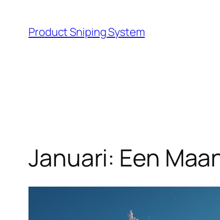
Skip
to
Product Sniping System
content
Januari: Een Maa