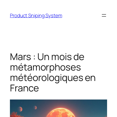
Skip
to
Product Sniping System
content
Mars : Un mois de
métamorphoses
météorologiques en
France