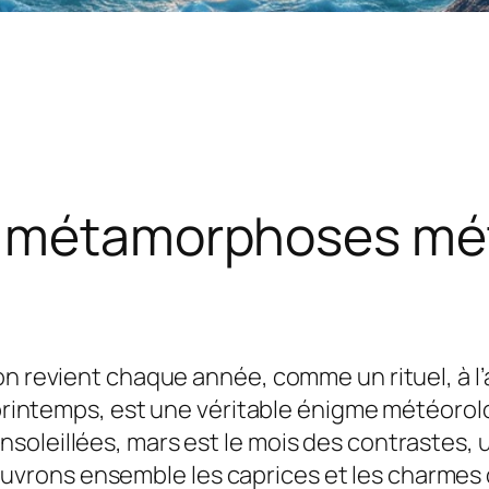
e métamorphoses mé
on revient chaque année, comme un rituel, à 
le printemps, est une véritable énigme météor
oleillées, mars est le mois des contrastes, u
rons ensemble les caprices et les charmes 