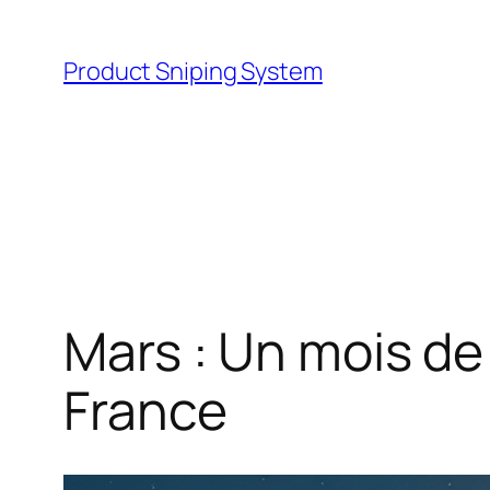
Skip
to
Product Sniping System
content
Mars : Un mois d
France