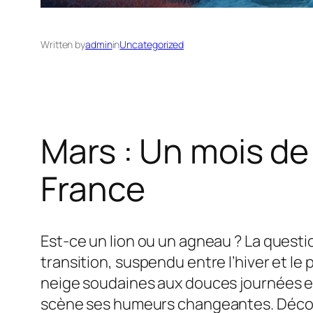
Written by
admin
in
Uncategorized
Mars : Un mois d
France
Est-ce un lion ou un agneau ? La questi
transition, suspendu entre l’hiver et 
neige soudaines aux douces journées ens
scène ses humeurs changeantes. Découv