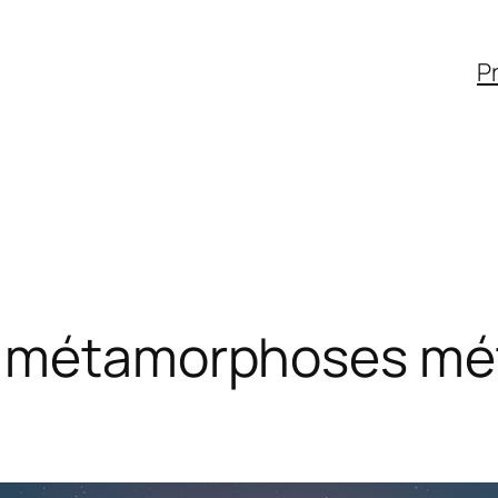
Pr
e métamorphoses mé