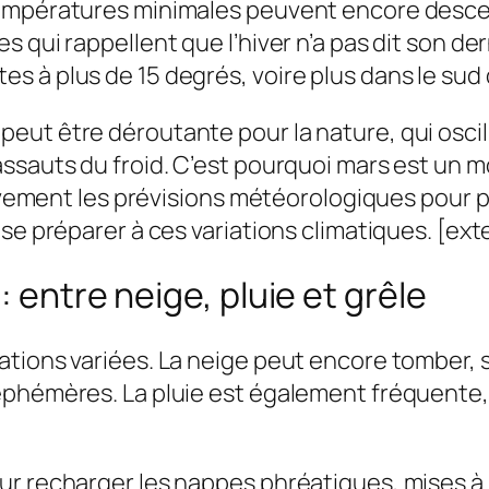
températures minimales peuvent encore desce
 qui rappellent que l’hiver n’a pas dit son de
 à plus de 15 degrés, voire plus dans le sud 
t être déroutante pour la nature, qui oscille 
sauts du froid. C’est pourquoi mars est un moi
ntivement les prévisions météorologiques pour
se préparer à ces variations climatiques. [exte
: entre neige, pluie et grêle
ations variées. La neige peut encore tomber,
éphémères. La pluie est également fréquente, 
r recharger les nappes phréatiques, mises à m