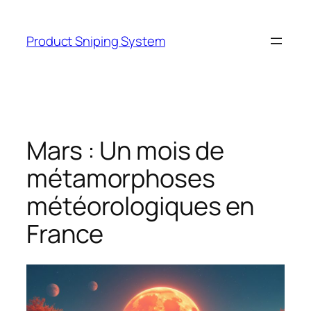
Skip
to
Product Sniping System
content
Mars : Un mois de
métamorphoses
météorologiques en
France