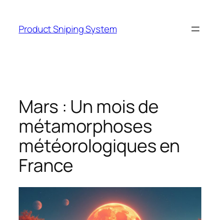
Skip
to
Product Sniping System
content
Mars : Un mois de
métamorphoses
météorologiques en
France