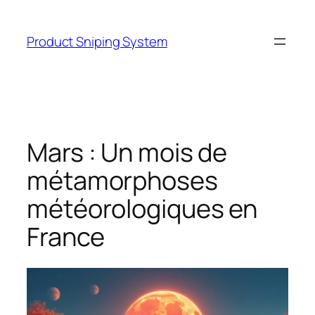
Skip
to
Product Sniping System
content
Mars : Un mois de
métamorphoses
météorologiques en
France