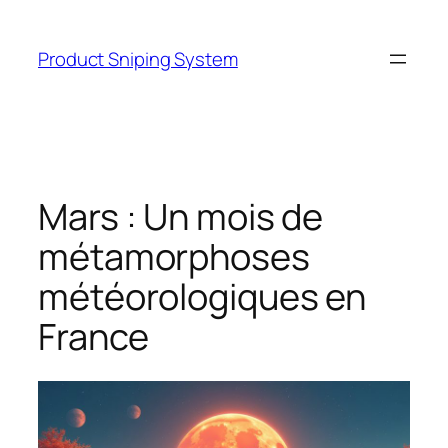
Skip
to
Product Sniping System
content
Mars : Un mois de
métamorphoses
météorologiques en
France