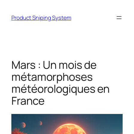
Skip
to
Product Sniping System
content
Mars : Un mois de
métamorphoses
météorologiques en
France