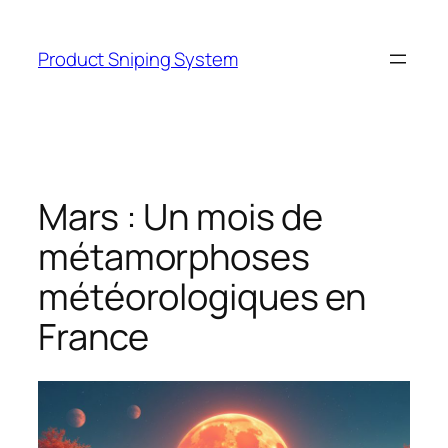
Skip
to
Product Sniping System
content
Mars : Un mois de
métamorphoses
météorologiques en
France