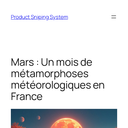
Skip
to
Product Sniping System
content
Mars : Un mois de
métamorphoses
météorologiques en
France