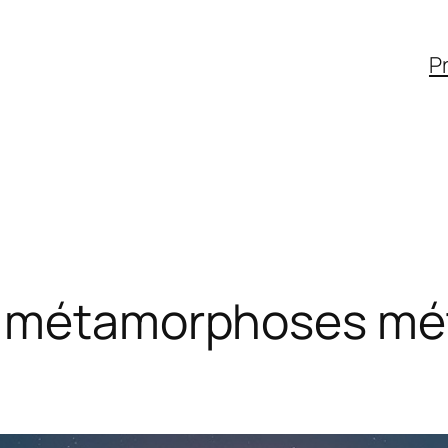
Pr
e métamorphoses mé