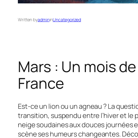
Written by
admin
in
Uncategorized
Mars : Un mois d
France
Est-ce un lion ou un agneau ? La questi
transition, suspendu entre l’hiver et 
neige soudaines aux douces journées ens
scène ses humeurs changeantes. Découv