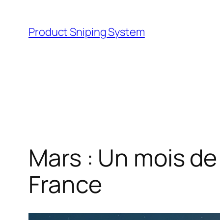
Skip
to
Product Sniping System
content
Mars : Un mois d
France