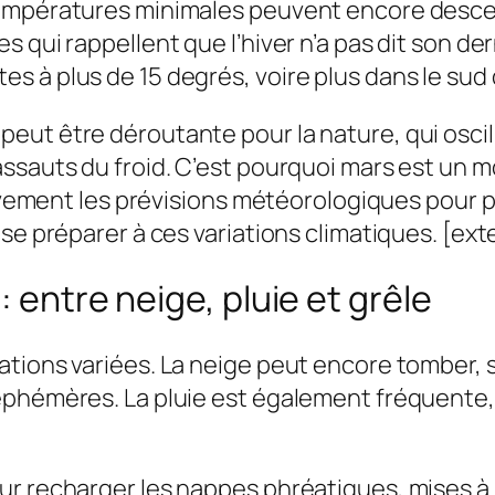
températures minimales peuvent encore desce
 qui rappellent que l’hiver n’a pas dit son de
 à plus de 15 degrés, voire plus dans le sud 
t être déroutante pour la nature, qui oscille 
sauts du froid. C’est pourquoi mars est un moi
ntivement les prévisions météorologiques pour
se préparer à ces variations climatiques. [exte
: entre neige, pluie et grêle
ations variées. La neige peut encore tomber,
éphémères. La pluie est également fréquente, 
r recharger les nappes phréatiques, mises à m