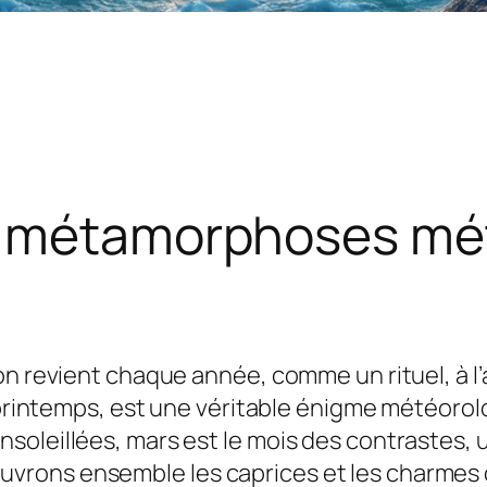
e métamorphoses mé
on revient chaque année, comme un rituel, à 
le printemps, est une véritable énigme météor
oleillées, mars est le mois des contrastes, u
rons ensemble les caprices et les charmes 