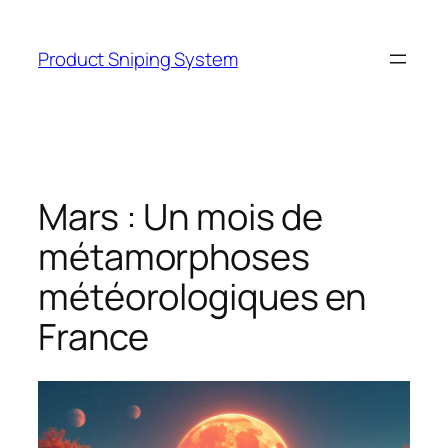
Skip
to
Product Sniping System
content
Mars : Un mois de
métamorphoses
météorologiques en
France