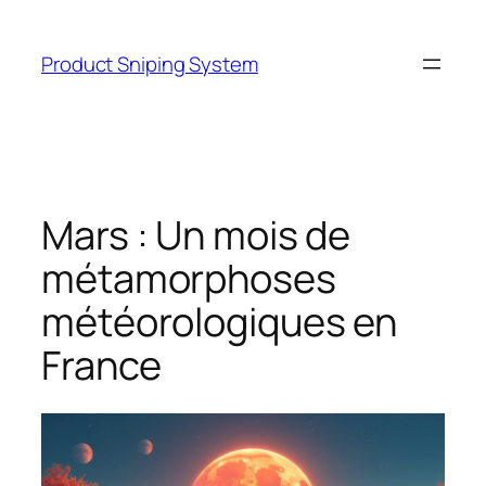
Skip
to
Product Sniping System
content
Mars : Un mois de
métamorphoses
météorologiques en
France