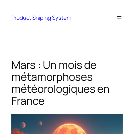
Skip
to
Product Sniping System
content
Mars : Un mois de
métamorphoses
météorologiques en
France