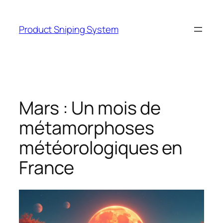
Skip
to
Product Sniping System
content
Mars : Un mois de
métamorphoses
météorologiques en
France