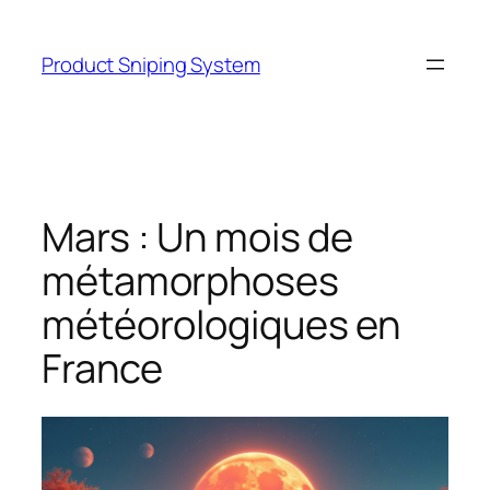
Skip
to
Product Sniping System
content
Mars : Un mois de
métamorphoses
météorologiques en
France