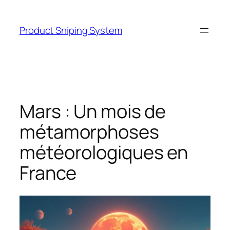
Skip
to
Product Sniping System
content
Mars : Un mois de
métamorphoses
météorologiques en
France