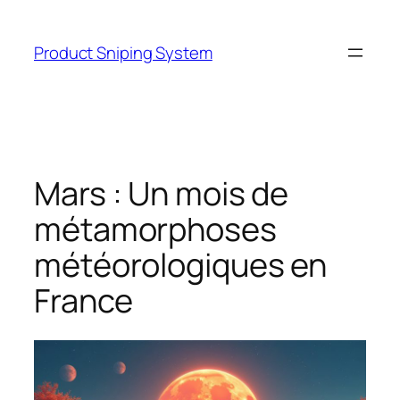
Skip
to
Product Sniping System
content
Mars : Un mois de
métamorphoses
météorologiques en
France