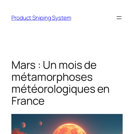
Skip
to
Product Sniping System
content
Mars : Un mois de
métamorphoses
météorologiques en
France